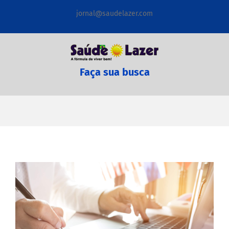
Ir
jornal@saudelazer.com
para
o
conteúdo
Faça sua busca