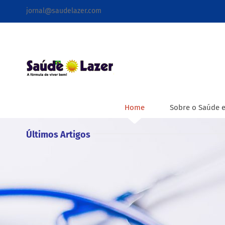
Ir
jornal@saudelazer.com
para
o
conteúdo
Home
Sobre o Saúde e
Últimos Artigos