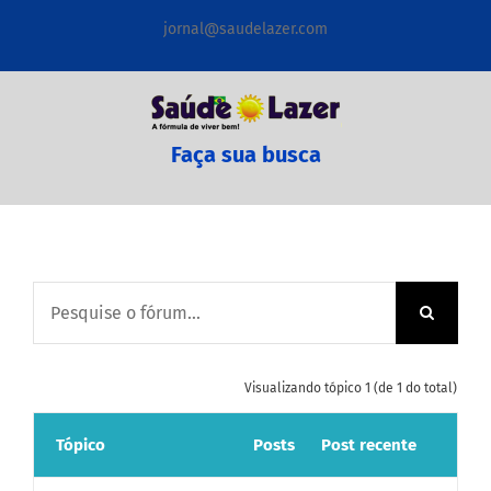
Ir
jornal@saudelazer.com
para
o
conteúdo
Faça sua busca
Visualizando tópico 1 (de 1 do total)
Tópico
Posts
Post recente