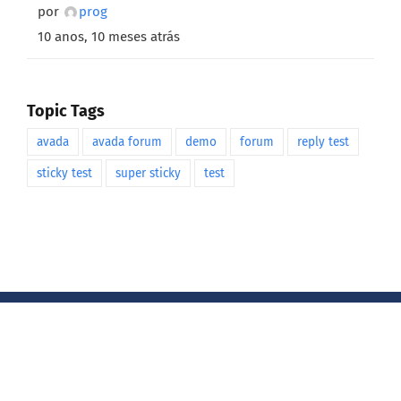
por
prog
10 anos, 10 meses atrás
Topic Tags
avada
avada forum
demo
forum
reply test
sticky test
super sticky
test