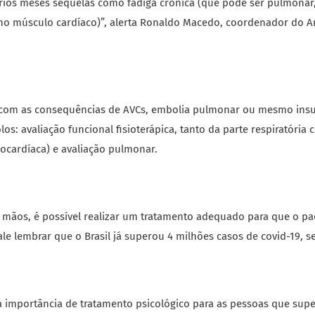
rios meses sequelas como fadiga crônica (que pode ser pulmonar
o no músculo cardíaco)”, alerta Ronaldo Macedo, coordenador do
r com as consequências de AVCs, embolia pulmonar ou mesmo insuf
s: avaliação funcional fisioterápica, tanto da parte respiratória
ocardíaca) e avaliação pulmonar.
 mãos, é possível realizar um tratamento adequado para que o pac
le lembrar que o Brasil já superou 4 milhões casos de covid-19, 
a importância de tratamento psicológico para as pessoas que supe