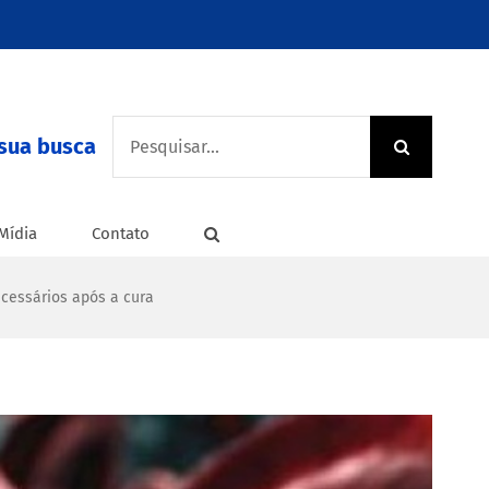
Buscar
sua busca
resultados
para:
Mídia
Contato
ecessários após a cura