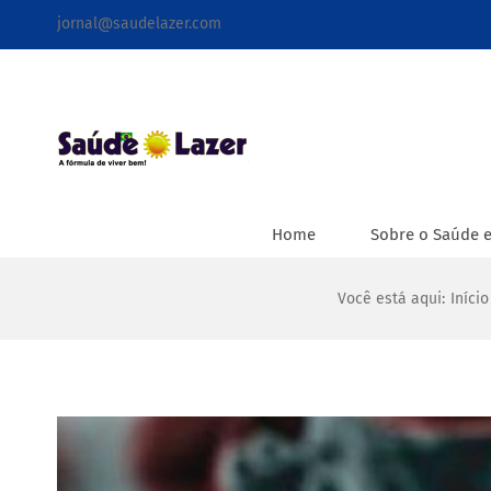
Ir
jornal@saudelazer.com
para
o
conteúdo
Home
Sobre o Saúde e
Você está aqui
:
Início
View
Larger